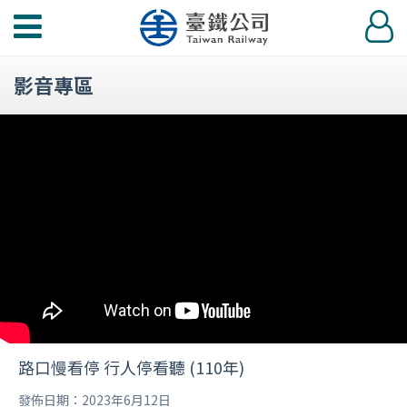
功
登
能
入
選
影音專區
單
路口慢看停 行人停看聽 (110年)
發佈日期：2023年6月12日