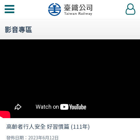
功
登
能
入
選
影音專區
單
高齡者行人安全 好習慣篇 (111年)
發佈日期：2023年6月12日