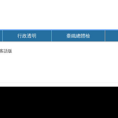
行政透明
臺鐵總體檢
-客語版