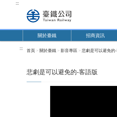
跳
:::
到
主
要
內
關於臺鐵
招商資訊
容
:::
首頁
關於臺鐵
影音專區
悲劇是可以避免的
悲劇是可以避免的-客語版