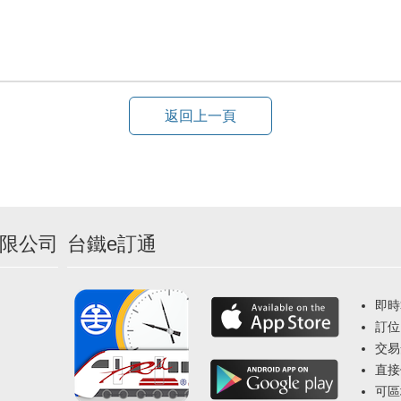
返回上一頁
限公司
台鐵e訂通
即時
訂位
交易
直接
可區