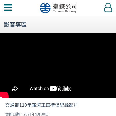
功
登
能
入
選
影音專區
單
交通部110年廉潔正直楷模紀錄影片
發佈日期：2021年9月30日