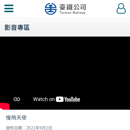
功
登
能
入
選
影音專區
單
慢飛天使
發佈日期：2021年9月2日