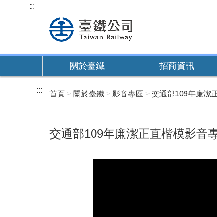
跳
:::
到
主
要
內
關於臺鐵
招商資訊
容
:::
首頁
關於臺鐵
影音專區
交通部109年廉潔
交通部109年廉潔正直楷模影音