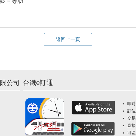
模影音專訪
返回上一頁
限公司
台鐵e訂通
即時
訂位
交易
直接
可區