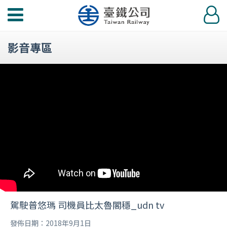
功
登
能
入
選
影音專區
單
駕駛普悠瑪 司機員比太魯閣穩_udn tv
發佈日期：2018年9月1日