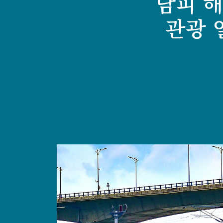
남피 
포르
해풍
산람
익스프
관광 