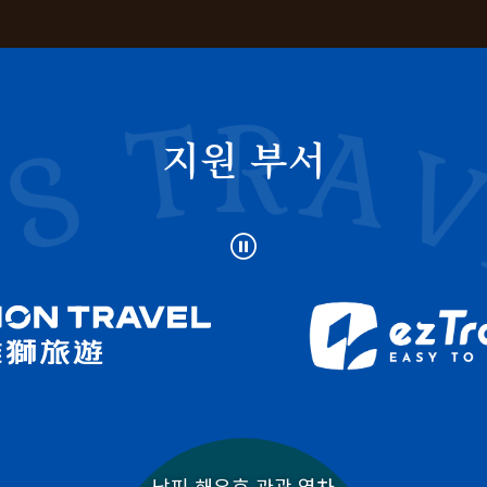
지원 부서
暫停
남피 해우호 관광 열차