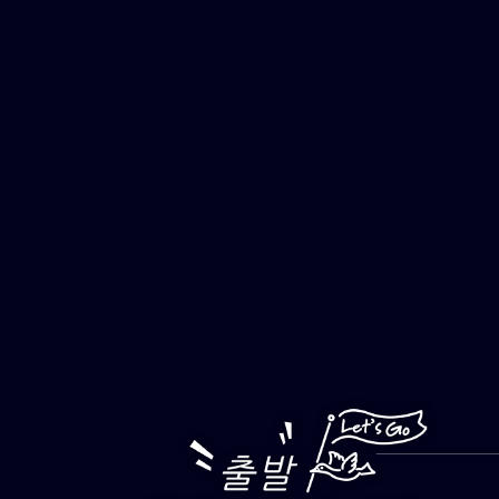
주요 콘텐츠로 스크롤하세요
남피 해우호
관광 열차
포르모사
익스프레스
해풍호
산람호
暫停