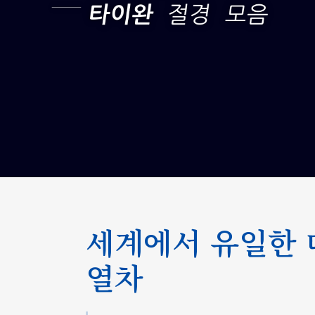
남피 해우호
관광 열차
포르모사
익스프레스
해풍호
산람호
남피 해우호
관광 열차
세계에서 유일한 
열차
포르모사
익스프레스