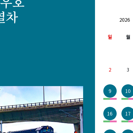
해우호
모사
호
호
레스
열차
年度
月份
年度
月份
年度
月份
年度
月份
일
일
일
일
월
월
월
안개가 감도는 산의 아
산람호
2
2
2
2
3
3
3
3
9
9
9
9
10
10
10
1
16
16
16
16
17
17
17
1