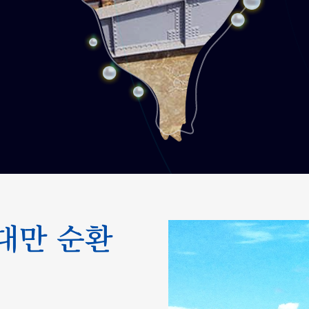
명일호 관광열차 / 명일 고급 식당차
특급 서비스 및 산해진미
대만 순환