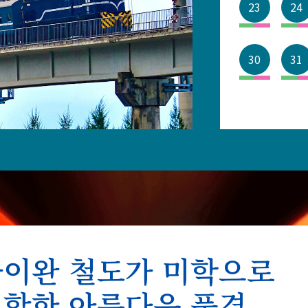
23
23
23
23
24
24
24
2
30
30
30
30
31
31
31
3
타이완 철도가 미학으로
합한 아름다운 풍경