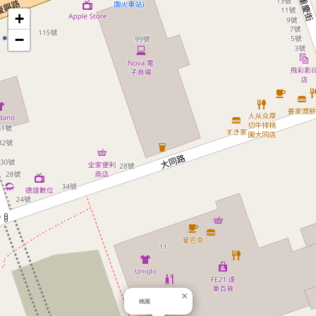
地
+
−
圖
×
桃園