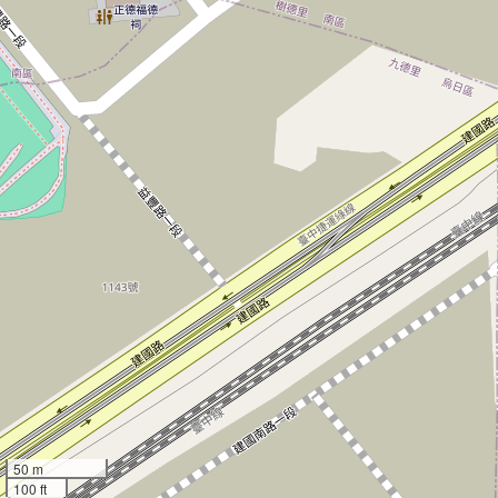
50 m
100 ft