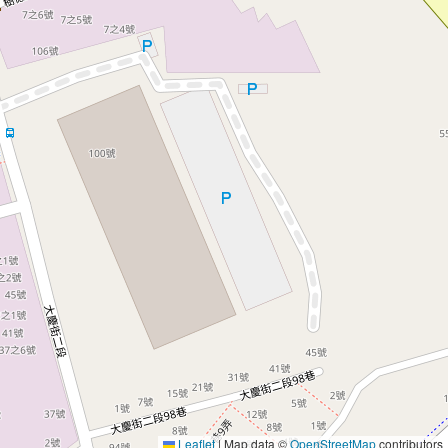
Leaflet
|
Map data ©
OpenStreetMap
contributors