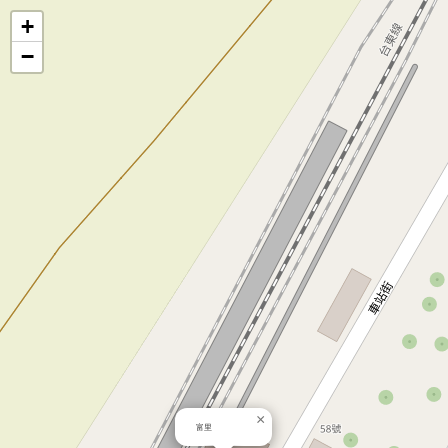
地
+
−
圖
×
富里