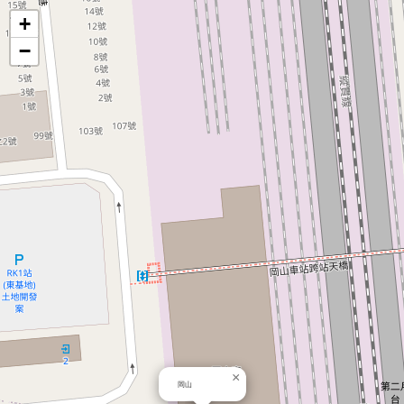
地
+
−
圖
×
岡山