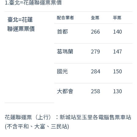
1.臺北=花蓮聯運票票價
臺
配合業者
全票
半票
臺北=花蓮
北
聯運票票價
=
首都
266
140
花
蓮
葛瑪蘭
279
147
聯
運
票
國光
284
150
票
價
表
大都會
258
130
花蓮聯運票（上行）：新城站至玉里各電腦售票車站
(不含平和、大富、三民站)