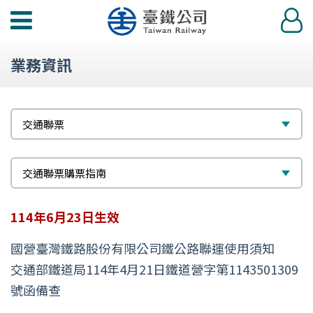
功
登
能
入
選
業務資訊
單
標
選
交通聯票
題
擇
次
選
交通聯票購票指南
標
擇
114年6月23日生效
題
國營臺灣鐵路股份有限公司鐵公路聯運使用須知
交通部鐵道局114年4月21日鐵道營字第1143501309
號函備查