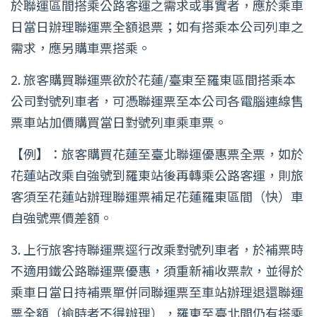
於聯運區間搭乘公路客運之需求或事實者，應於乘車
日當日辦理聯運票全額退票；如有搭乘本公司列車之
需求，應另購車票搭乘。
2. 旅客購買聯運票欲於花蓮/臺東至羅東區間搭乘本
公司對號列車者，可憑聯運票至本公司各電腦連線售
票車站加價購買當日對號列車乘車票。
【例】：旅客購買花蓮至臺北聯運優惠票全票，如於
花蓮站改乘自強號到羅東站後再轉乘公路客運，則旅
客須至花蓮站辦理聯運票補足花蓮羅東區間（快）車
自強號票價差額。
3. 上行旅客持聯運票逕行改乘對號列車者，於補票時
不適用鐵公路聯運票優惠，須重新補收票款，並得於
乘車日當日持補票單併同聯運票至車站辦理退還聯運
票全額（逾時者不得辦理），羅東至臺北間仍有搭乘