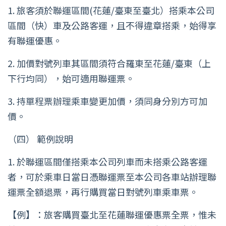
1. 旅客須於聯運區間(花蓮/臺東至臺北）搭乘本公司
區間（快）車及公路客運，且不得違章搭乘，始得享
有聯運優惠。
2. 加價對號列車其區間須符合羅東至花蓮/臺東（上
下行均同），始可適用聯運票。
3. 持單程票辦理乘車變更加價，須同身分別方可加
價。
（四） 範例說明
1. 於聯運區間僅搭乘本公司列車而未搭乘公路客運
者，可於乘車日當日憑聯運票至本公司各車站辦理聯
運票全額退票，再行購買當日對號列車乘車票。
【例】：旅客購買臺北至花蓮聯運優惠票全票，惟未