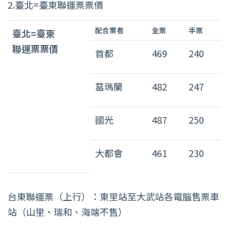
2.臺北=臺東聯運票票價
臺
配合業者
全票
半票
臺北=臺東
北
聯運票票價
=
首都
469
240
臺
東
葛瑪蘭
482
247
聯
運
票
國光
487
250
票
價
表
大都會
461
230
台東聯運票（上行）：東里站至大武站各電腦售票車
站（山里、瑞和、海端不售）