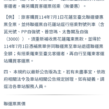
客運者，需另購買客運票搭乘（無優惠）。
【例】：旅客購買114年7月1日花蓮至臺北聯運優惠
票全票，並持聯運票自花蓮站逕行搭乘對號列車（含
莒光號、PP自強號、普悠瑪、太魯閣及自強
（3000）），須重新補收票花蓮羅東票款，並得於
114年7月1日憑補票單併同聯運票至車站退還聯運票
全額；有搭乘羅東至臺北客運者，再自行至羅東客運
站購買客運票。
四、 本規約以最新公告版為主，若有未盡事宜，依政
府相關法令及車站相關公告規定辦理，如有疑義，請
逕洽各車站服務人員。
聯運票票價