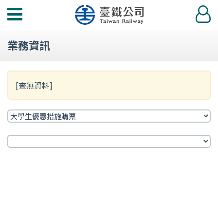
功
登
能
入
選
業務資訊
單
[查無資料]
標
題
次
標
題