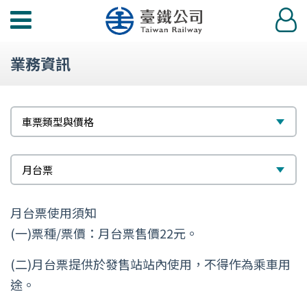
功
登
能
入
選
業務資訊
單
標
選
車票類型與價格
題
擇
次
選
月台票
標
擇
月台票使用須知
題
(一)票種/票價：月台票售價22元。
(二)月台票提供於發售站站內使用，不得作為乘車用
途。