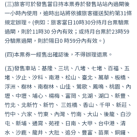
(三)旅客可於發售當日持本票券於發售站站內過閘後
一小時內使用，逾時出站將依據旅客運送契約第31條
規定辦理。(例如：旅客當日10時30分持月台票驗票
過閘，則於11時30 分內有效；或持月台票於23時59
分驗票過閘，則於隔日0 時59分內有效。)
(四)本票券一經售出確認後，不得辦理退票。
(五)發售車站：基隆、三坑、八堵、七堵、百福、五
堵、汐止、汐科、南港、松山、臺北、萬華、板橋、
浮洲、樹林、南樹林、山佳、鶯歌、鳳鳴、桃園、內
壢、中壢、埔心、楊梅、富岡、北湖、湖口、新豐、
竹北、北新竹、新竹、 三姓橋、香山、千甲、新莊、
竹中、六家、竹東、內灣、竹南、大山、後龍、白沙
屯、新埔、通霄、苑裡、日南、大甲、台中港、清
水、沙鹿、龍井、大肚、追分、豐富、苗栗、銅鑼、