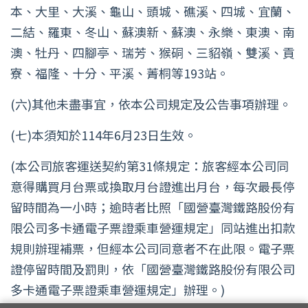
本、大里、大溪、龜山、頭城、礁溪、四城、宜蘭、
二結、羅東、冬山、蘇澳新、蘇澳、永樂、東澳、南
澳、牡丹、四腳亭、瑞芳、猴硐、三貂嶺、雙溪、貢
寮、福隆、十分、平溪、菁桐等193站。
(六)其他未盡事宜，依本公司規定及公告事項辦理。
(七)本須知於114年6月23日生效。
(本公司旅客運送契約第31條規定：旅客經本公司同
意得購買月台票或換取月台證進出月台，每次最長停
留時間為一小時；逾時者比照「國營臺灣鐵路股份有
限公司多卡通電子票證乘車營運規定」同站進出扣款
規則辦理補票，但經本公司同意者不在此限。電子票
證停留時間及罰則，依「國營臺灣鐵路股份有限公司
多卡通電子票證乘車營運規定」辦理。)