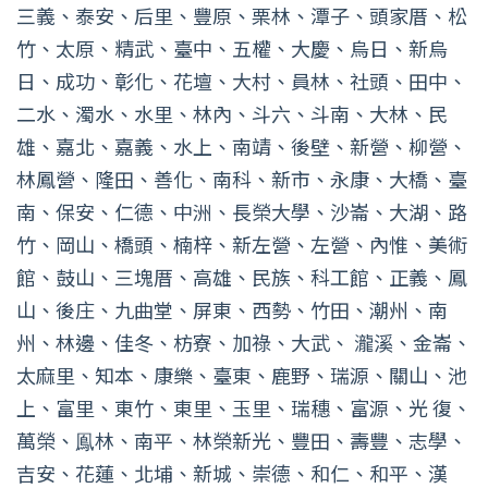
三義、泰安、后里、豐原、栗林、潭子、頭家厝、松
竹、太原、精武、臺中、五權、大慶、烏日、新烏
日、成功、彰化、花壇、大村、員林、社頭、田中、
二水、濁水、水里、林內、斗六、斗南、大林、民
雄、嘉北、嘉義、水上、南靖、後壁、新營、柳營、
林鳳營、隆田、善化、南科、新市、永康、大橋、臺
南、保安、仁德、中洲、長榮大學、沙崙、大湖、路
竹、岡山、橋頭、楠梓、新左營、左營、內惟、美術
館、鼓山、三塊厝、高雄、民族、科工館、正義、鳳
山、後庄、九曲堂、屏東、西勢、竹田、潮州、南
州、林邊、佳冬、枋寮、加祿、大武、 瀧溪、金崙、
太麻里、知本、康樂、臺東、鹿野、瑞源、關山、池
上、富里、東竹、東里、玉里、瑞穗、富源、光 復、
萬榮、鳯林、南平、林榮新光、豐田、壽豐、志學、
吉安、花蓮、北埔、新城、崇德、和仁、和平、漢