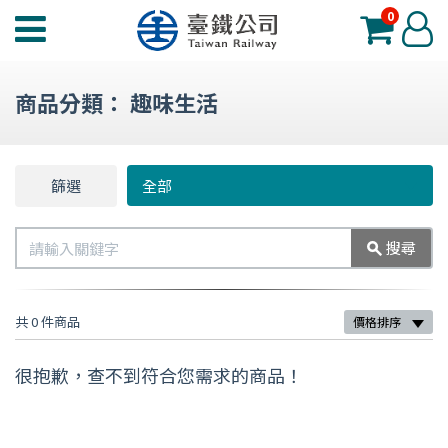
0
臺
登
鐵
入
夢
商品分類：
趣味生活
工
場
功
篩選
篩
全部
能
選
選
搜
搜尋
單
尋
共 0 件商品
價格排序
很抱歉，查不到符合您需求的商品！