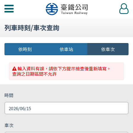
功
登
能
入
選
列車時刻/車次查詢
單
依時刻
依車站
依車次
輸入資料有誤，請依下方提示檢查後重新填寫。
查詢之日期區間不允許
時間
車次