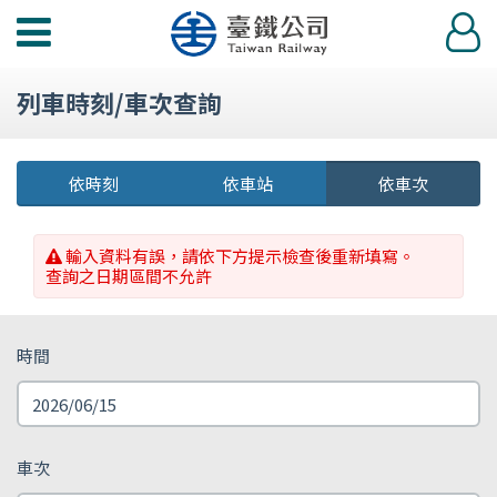
功
登
能
入
選
列車時刻/車次查詢
單
依時刻
依車站
依車次
輸入資料有誤，請依下方提示檢查後重新填寫。
查詢之日期區間不允許
時間
車次