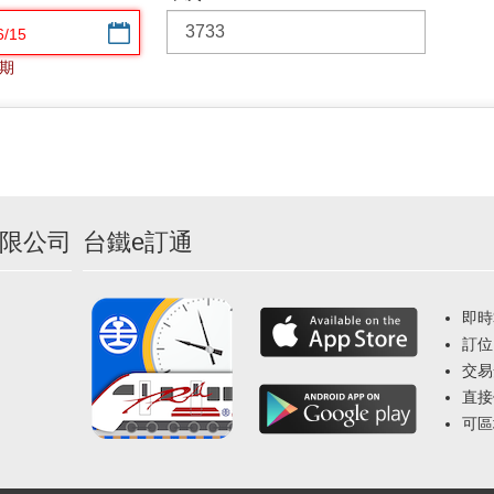
選擇日期
期
限公司
台鐵e訂通
即時
訂位
交易
直接
可區