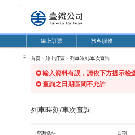
跳
:::
到
主
要
內
線上訂票
旅客服務
容
:::
首頁
線上訂票
列車時刻/車次查詢
輸入資料有誤，請依下方提示檢
查詢之日期區間不允許
列車時刻/車次查詢
查詢條件
日期