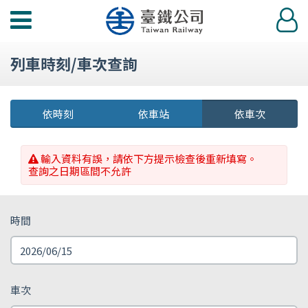
功
登
能
入
選
列車時刻/車次查詢
單
依時刻
依車站
依車次
輸入資料有誤，請依下方提示檢查後重新填寫。
查詢之日期區間不允許
時間
車次