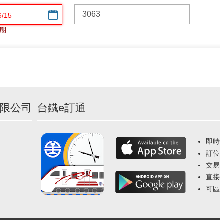
選擇日期
期
限公司
台鐵e訂通
即時
訂位
交易
直接
可區