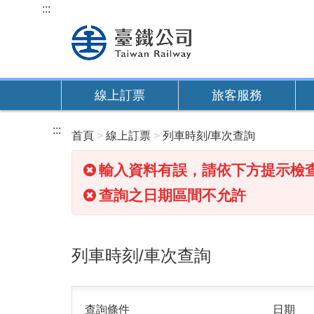
跳
:::
到
主
要
內
線上訂票
旅客服務
容
:::
首頁
線上訂票
列車時刻/車次查詢
輸入資料有誤，請依下方提示檢
查詢之日期區間不允許
列車時刻/車次查詢
查詢條件
日期