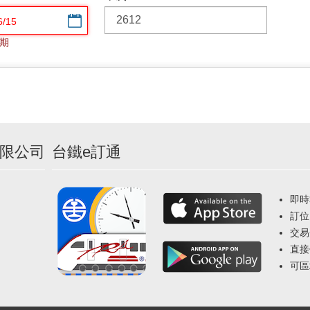
選擇日期
期
限公司
台鐵e訂通
即時
訂位
交易
直接
可區