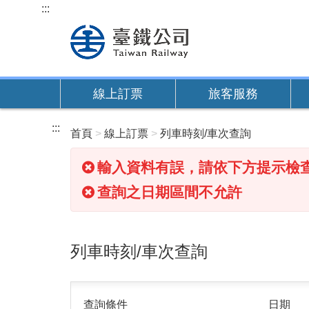
跳
:::
到
主
要
內
線上訂票
旅客服務
容
:::
首頁
線上訂票
列車時刻/車次查詢
輸入資料有誤，請依下方提示檢
查詢之日期區間不允許
列車時刻/車次查詢
查詢條件
日期