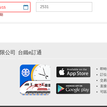
選擇日期
期
限公司
台鐵e訂通
即時
訂位
交易
直接
可區