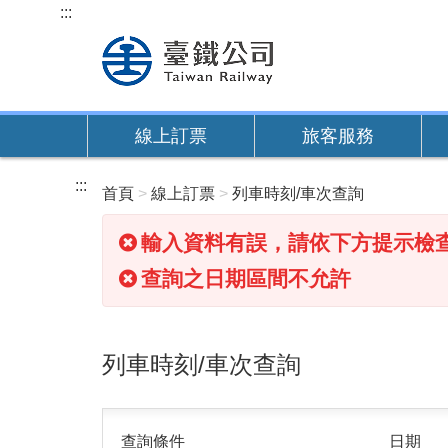
跳
:::
到
主
要
內
線上訂票
旅客服務
容
:::
首頁
線上訂票
列車時刻/車次查詢
輸入資料有誤，請依下方提示檢
查詢之日期區間不允許
列車時刻/車次查詢
查詢條件
日期