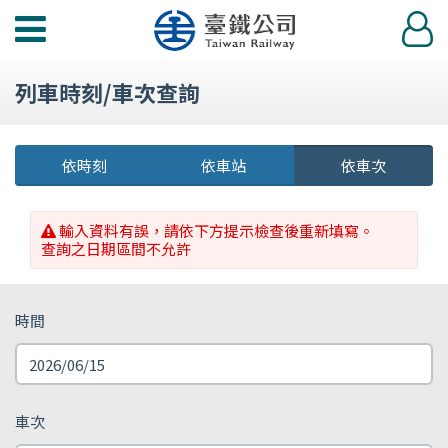
功
登
能
入
選
列車時刻/車次查詢
單
依時刻
依車站
依車次
輸入資料有誤，請依下方提示檢查後重新填寫。
查詢之日期區間不允許
時間
車次