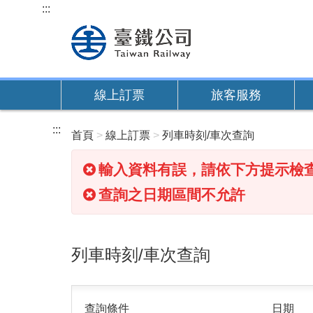
跳
:::
到
主
要
內
線上訂票
旅客服務
容
:::
首頁
線上訂票
列車時刻/車次查詢
輸入資料有誤，請依下方提示檢
查詢之日期區間不允許
列車時刻/車次查詢
查詢條件
日期