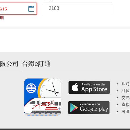
選擇日期
期
限公司
台鐵e訂通
即時
訂位
交易
直接
可區