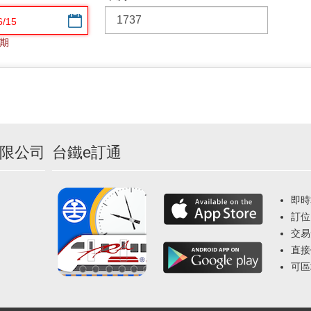
選擇日期
期
限公司
台鐵e訂通
即時
訂位
交易
直接
可區