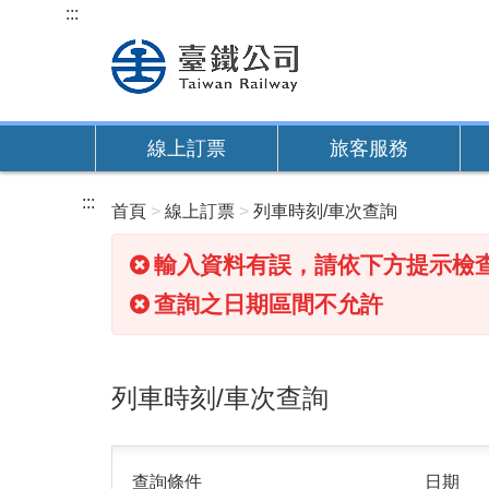
跳
:::
到
主
要
內
線上訂票
旅客服務
容
:::
首頁
線上訂票
列車時刻/車次查詢
輸入資料有誤，請依下方提示檢
查詢之日期區間不允許
列車時刻/車次查詢
查詢條件
日期