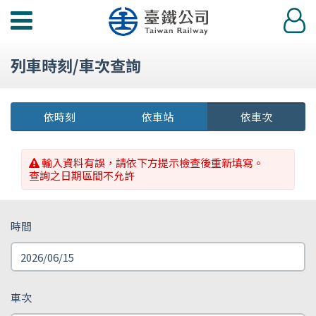
功
登
能
入
選
列車時刻/車次查詢
單
依時刻
依車站
依車次
輸入資料有誤，請依下方提示檢查後重新填寫。
查詢之日期區間不允許
時間
車次