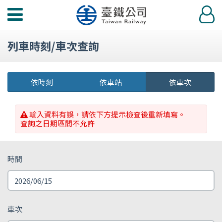
功
登
能
入
選
列車時刻/車次查詢
單
依時刻
依車站
依車次
輸入資料有誤，請依下方提示檢查後重新填寫。
查詢之日期區間不允許
時間
車次