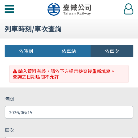
功
登
能
入
選
列車時刻/車次查詢
單
依時刻
依車站
依車次
輸入資料有誤，請依下方提示檢查後重新填寫。
查詢之日期區間不允許
時間
車次