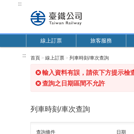
跳
:::
到
主
要
內
線上訂票
旅客服務
容
:::
首頁
線上訂票
列車時刻/車次查詢
輸入資料有誤，請依下方提示檢
查詢之日期區間不允許
列車時刻/車次查詢
查詢條件
日期