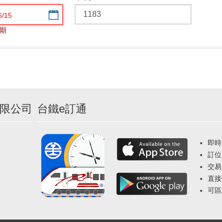
選擇日期
期
限公司
台鐵e訂通
即時
訂位
交易
直接
可區