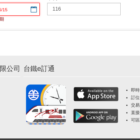
選擇日期
期
限公司
台鐵e訂通
即時
訂位
交易
直接
可區