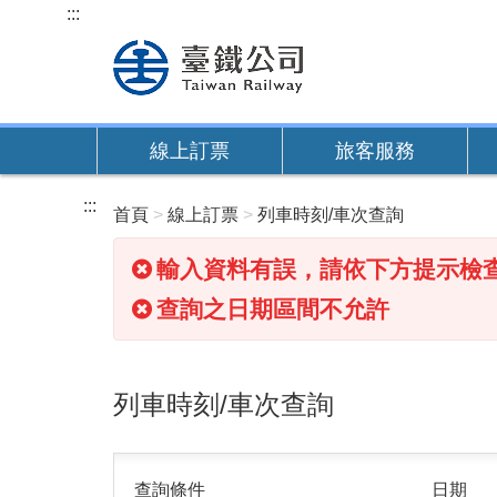
跳
:::
到
主
要
內
線上訂票
旅客服務
容
:::
首頁
線上訂票
列車時刻/車次查詢
輸入資料有誤，請依下方提示檢
查詢之日期區間不允許
列車時刻/車次查詢
查詢條件
日期