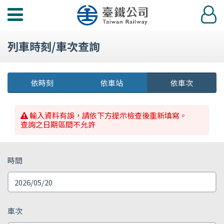
功
登
能
入
選
列車時刻/車次查詢
單
依時刻
依車站
依車次
輸入資料有誤，請依下方提示檢查後重新填寫。
查詢之日期區間不允許
時間
車次