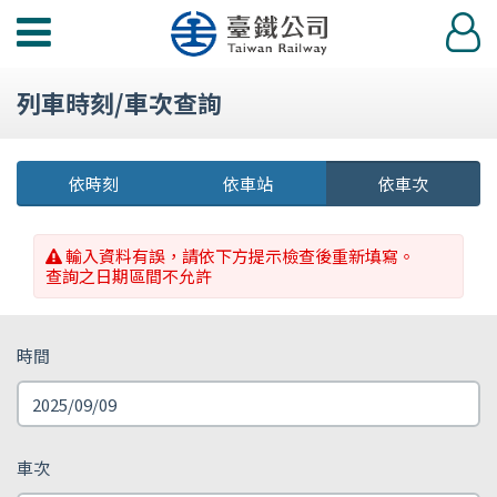
功
登
能
入
選
列車時刻/車次查詢
單
依時刻
依車站
依車次
輸入資料有誤，請依下方提示檢查後重新填寫。
查詢之日期區間不允許
時間
車次