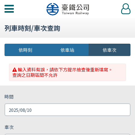
功
登
能
入
選
列車時刻/車次查詢
單
依時刻
依車站
依車次
輸入資料有誤，請依下方提示檢查後重新填寫。
查詢之日期區間不允許
時間
車次