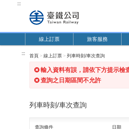
跳
:::
到
主
要
內
線上訂票
旅客服務
容
:::
首頁
線上訂票
列車時刻/車次查詢
輸入資料有誤，請依下方提示檢
查詢之日期區間不允許
列車時刻/車次查詢
查詢條件
日期