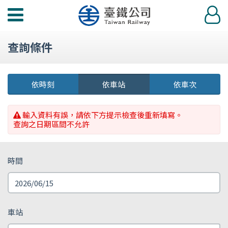
功
登
能
入
選
查詢條件
單
依時刻
依車站
依車次
輸入資料有誤，請依下方提示檢查後重新填寫。
查詢之日期區間不允許
時間
車站