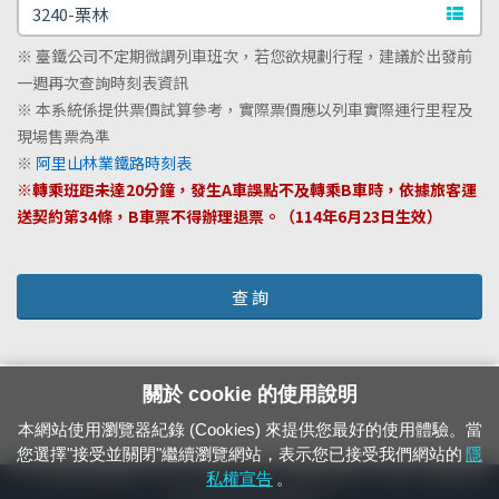
文字站
※ 臺鐵公司不定期微調列車班次，若您欲規劃行程，建議於出發前
一週再次查詢時刻表資訊
※ 本系統係提供票價試算參考，實際票價應以列車實際運行里程及
現場售票為準
※
阿里山林業鐵路時刻表
※轉乘班距未達20分鐘，發生A車誤點不及轉乘B車時，依據旅客運
送契約第34條，B車票不得辦理退票。（114年6月23日生效）
查 詢
關於 cookie 的使用說明
本網站使用瀏覽器紀錄 (Cookies) 來提供您最好的使用體驗。當
您選擇"接受並關閉"繼續瀏覽網站，表示您已接受我們網站的
隱
24小時緊急通報電話：1933（市話、手機，僅限發現軌道、平交道、橋樑及隧
私權宣告
。
道等有障礙物之通報專用）