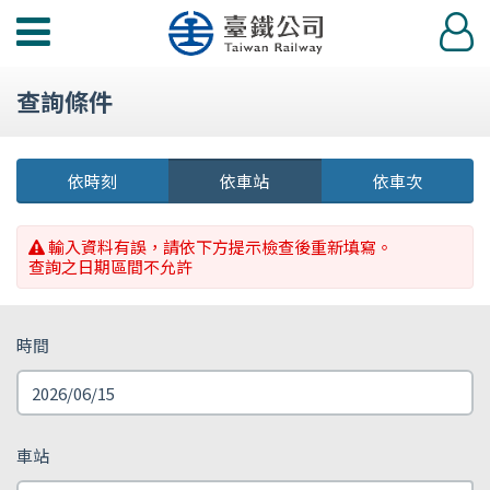
功
登
能
入
選
查詢條件
單
依時刻
依車站
依車次
輸入資料有誤，請依下方提示檢查後重新填寫。
查詢之日期區間不允許
時間
車站