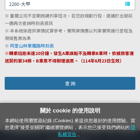
文字站
※ 臺鐵公司不定期微調列車班次，若您欲規劃行程，建議於出發前
一週再次查詢時刻表資訊
※ 本系統係提供票價試算參考，實際票價應以列車實際運行里程及
現場售票為準
※
阿里山林業鐵路時刻表
※轉乘班距未達20分鐘，發生A車誤點不及轉乘B車時，依據旅客運
送契約第34條，B車票不得辦理退票。（114年6月23日生效）
查 詢
關於 cookie 的使用說明
本網站使用瀏覽器紀錄 (Cookies) 來提供您最好的使用體驗。當
您選擇"接受並關閉"繼續瀏覽網站，表示您已接受我們網站的
隱
24小時緊急通報電話：1933（市話、手機，僅限發現軌道、平交道、橋樑及隧
私權宣告
。
道等有障礙物之通報專用）