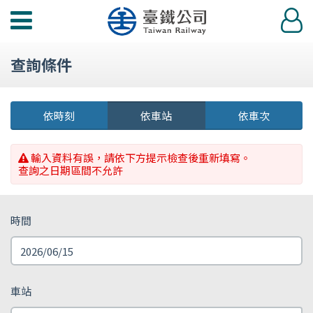
功
登
能
入
選
查詢條件
單
依時刻
依車站
依車次
輸入資料有誤，請依下方提示檢查後重新填寫。
查詢之日期區間不允許
時間
車站