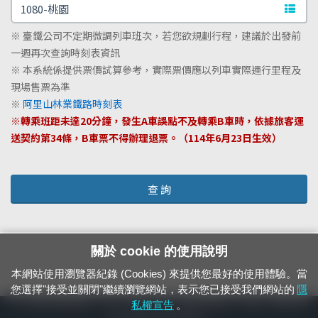
文字站
※ 臺鐵公司不定期微調列車班次，若您欲規劃行程，建議於出發前
一週再次查詢時刻表資訊
※ 本系統係提供票價試算參考，實際票價應以列車實際運行里程及
現場售票為準
※
阿里山林業鐵路時刻表
※轉乘班距未達20分鐘，發生A車誤點不及轉乘B車時，依據旅客運
送契約第34條，B車票不得辦理退票。（114年6月23日生效）
查 詢
關於 cookie 的使用說明
本網站使用瀏覽器紀錄 (Cookies) 來提供您最好的使用體驗。當
您選擇"接受並關閉"繼續瀏覽網站，表示您已接受我們網站的
隱
24小時緊急通報電話：1933（市話、手機，僅限發現軌道、平交道、橋樑及隧
私權宣告
。
道等有障礙物之通報專用）