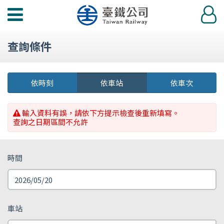
功
登
能
入
選
查詢條件
單
依時刻
依車站
依車次
輸入資料有誤，請依下方提示檢查後重新填寫。
查詢之日期區間不允許
時間
車站