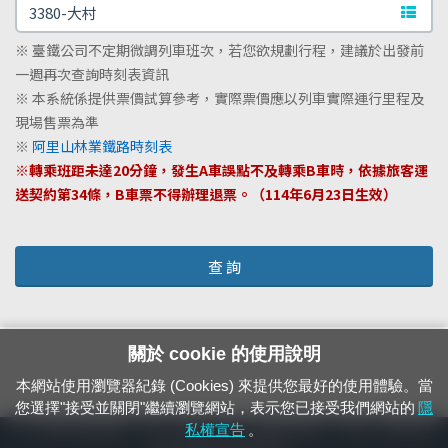
文字站
※ 臺鐵公司不定期微調列車班次，若您欲規劃行程，建議於出發前
一週再次查詢時刻表資訊
※ 本系統係提供票價試算參考，實際票價應以列車實際運行里程及
現場售票為準
※
阿里山林業鐵路時刻表
※轉乘班距未達20分鐘，發生A車誤點不及轉乘B車時，依據旅客運
送契約第34條，B車票不得辦理退票。（114年6月23日生效）
查 詢
關於 cookie 的使用說明
本網站使用瀏覽器紀錄 (Cookies) 來提供您最好的使用體驗。當
您選擇"接受並關閉"繼續瀏覽網站，表示您已接受我們網站的
隱
24小時緊急通報電話：1933（市話、手機，僅限發現軌道、平交道、橋樑及隧
私權宣告
。
道等有障礙物之通報專用）