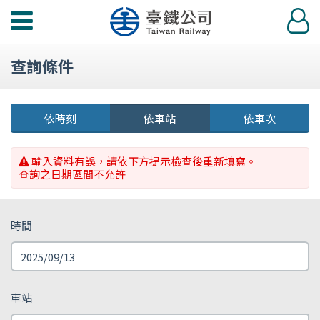
功
登
能
入
選
查詢條件
單
依時刻
依車站
依車次
輸入資料有誤，請依下方提示檢查後重新填寫。
查詢之日期區間不允許
時間
車站