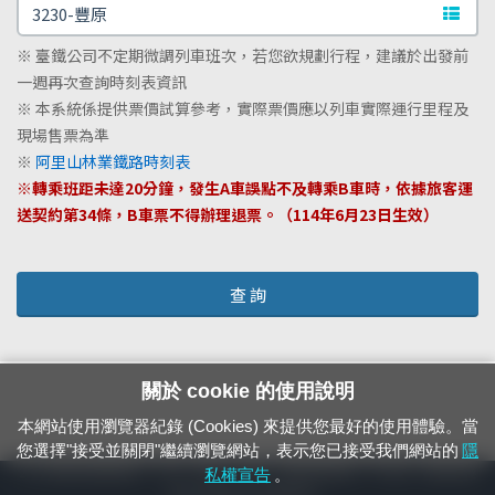
文字站
※ 臺鐵公司不定期微調列車班次，若您欲規劃行程，建議於出發前
一週再次查詢時刻表資訊
※ 本系統係提供票價試算參考，實際票價應以列車實際運行里程及
現場售票為準
※
阿里山林業鐵路時刻表
※轉乘班距未達20分鐘，發生A車誤點不及轉乘B車時，依據旅客運
送契約第34條，B車票不得辦理退票。（114年6月23日生效）
查 詢
關於 cookie 的使用說明
本網站使用瀏覽器紀錄 (Cookies) 來提供您最好的使用體驗。當
您選擇"接受並關閉"繼續瀏覽網站，表示您已接受我們網站的
隱
24小時緊急通報電話：1933（市話、手機，僅限發現軌道、平交道、橋樑及隧
私權宣告
。
道等有障礙物之通報專用）