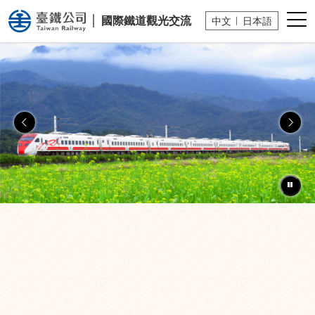
國營臺灣鐵路股份有限公司
小版
國際鐵道
觀光交流
中文
日本語
上一張幻燈片
下一
暫停