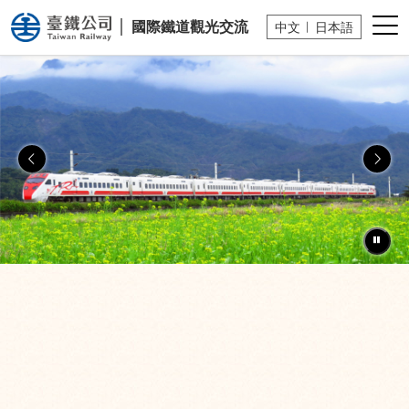
國營臺灣鐵路股份有限公司
小版
國際鐵道
觀光交流
中文
日本語
上一張幻燈片
下一
暫停