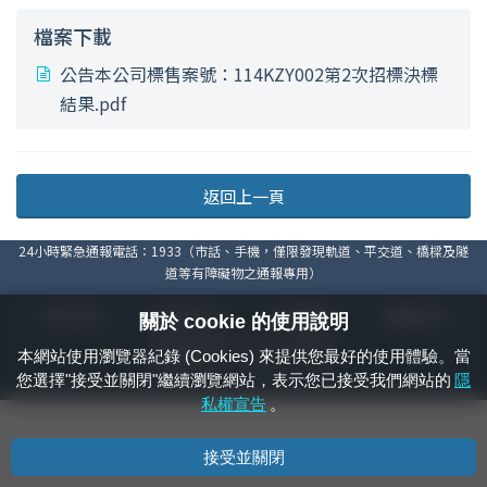
檔案下載
公告本公司標售案號：114KZY002第2次招標決標
結果.pdf
返回上一頁
24小時緊急通報電話：1933（市話、手機，僅限發現軌道、平交道、橋樑及隧
道等有障礙物之通報專用）
隱私權宣告
資通安全政策
著作權聲明
電腦版官網
關於 cookie 的使用說明
國營臺灣鐵路股份有限公司 © 版權所有
本網站使用瀏覽器紀錄 (Cookies) 來提供您最好的使用體驗。當
本頁產生時間：
2026/08/08 14:46:52
您選擇"接受並關閉"繼續瀏覽網站，表示您已接受我們網站的
隱
私權宣告
。
接受並關閉