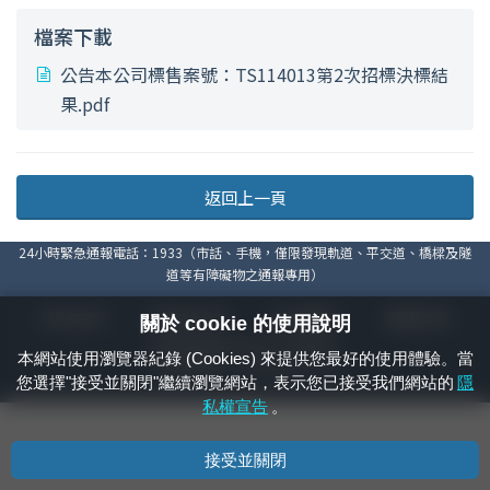
檔案下載
公告本公司標售案號：TS114013第2次招標決標結
果.pdf
返回上一頁
24小時緊急通報電話：1933（市話、手機，僅限發現軌道、平交道、橋樑及隧
道等有障礙物之通報專用）
隱私權宣告
資通安全政策
著作權聲明
電腦版官網
關於 cookie 的使用說明
國營臺灣鐵路股份有限公司 © 版權所有
本網站使用瀏覽器紀錄 (Cookies) 來提供您最好的使用體驗。當
本頁產生時間：
2026/08/08 11:58:39
您選擇"接受並關閉"繼續瀏覽網站，表示您已接受我們網站的
隱
私權宣告
。
接受並關閉