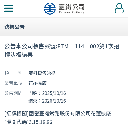
功
登
能
入
選
決標公告
單
公告本公司標售案號:FTM－114－002第1次招
標決標結果
類 別
廢料標售決標
業管單位
花蓮機廠
公告期間
開始：2025/10/16
結束：2026/10/16
[招標機關]國營臺灣鐵路股份有限公司花蓮機廠
[機關代碼]3.15.18.86