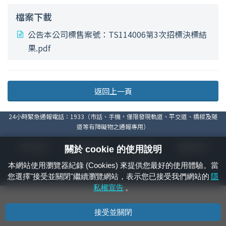
檔案下載
公告本公司標售案號：TS114006第3次招標決標結
果.pdf
返回上一頁
24小時緊急通報電話：1933（市話、手機，僅限發現軌道、平交道、橋樑及隧
道等有障礙物之通報專用）
隱私權宣告
資通安全政策
著作權聲明
電腦版官網
關於 cookie 的使用說明
國營臺灣鐵路股份有限公司 © 版權所有
本網站使用瀏覽器紀錄 (Cookies) 來提供您最好的使用體驗。當
本頁產生時間：
2026/08/10 22:23:34
您選擇"接受並關閉"繼續瀏覽網站，表示您已接受我們網站的
隱
私權宣告
。
接受並關閉