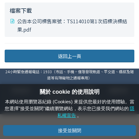
檔案下載
公告本公司標售案號：TS114010第1次招標決標結
果.pdf
返回上一頁
24小時緊急通報電話：1933（市話、手機，僅限發現軌道、平交道、橋樑及隧
道等有障礙物之通報專用）
隱私權宣告
資通安全政策
著作權聲明
電腦版官網
關於 cookie 的使用說明
國營臺灣鐵路股份有限公司 © 版權所有
本網站使用瀏覽器紀錄 (Cookies) 來提供您最好的使用體驗。當
本頁產生時間：
2026/08/08 06:45:53
您選擇"接受並關閉"繼續瀏覽網站，表示您已接受我們網站的
隱
私權宣告
。
接受並關閉