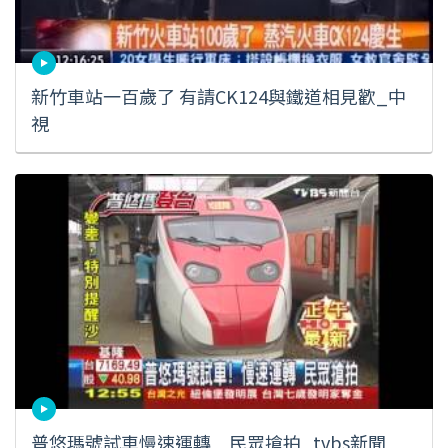
新竹車站一百歲了 有請CK124與鐵道相見歡_中
視
普悠瑪號試車慢速運轉 民眾搶拍_tvbs新聞