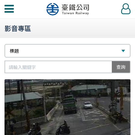
功
登
能
入
選
影音專區
單
篩
選
標題
選
擇
標
類
查詢
題
別