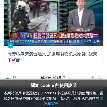
瑞芳區鐵安演習逼真 加強爆裂物縱火應變_觀天
下新聞
上一頁
目前在
下一頁
關於 cookie 的使用說明
24小時緊急通報電話：1933（市話、手機，僅限發現軌道、平交道、橋樑及隧
本網站使用瀏覽器紀錄 (Cookies) 來提供您最好的使用體驗。當
道等有障礙物之通報專用）
您選擇"接受並關閉"繼續瀏覽網站，表示您已接受我們網站的
隱
隱私權宣告
資通安全政策
著作權聲明
電腦版官網
私權宣告
。