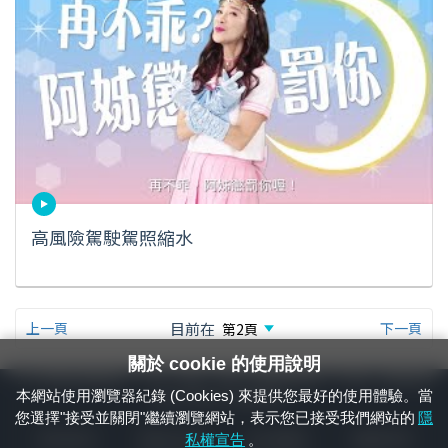
高風險駕駛駕照縮水
上一頁
目前在
下一頁
關於 cookie 的使用說明
24小時緊急通報電話：1933（市話、手機，僅限發現軌道、平交道、橋樑及隧
本網站使用瀏覽器紀錄 (Cookies) 來提供您最好的使用體驗。當
道等有障礙物之通報專用）
您選擇"接受並關閉"繼續瀏覽網站，表示您已接受我們網站的
隱
隱私權宣告
資通安全政策
著作權聲明
電腦版官網
私權宣告
。