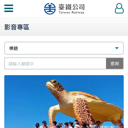
功
登
能
入
選
影音專區
單
篩
選
標題
選
擇
標
類
查詢
題
別