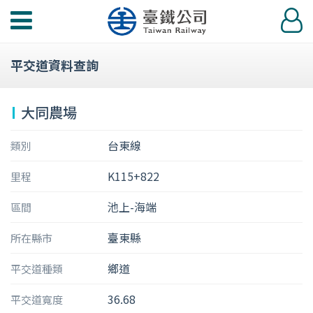
功
登
能
入
選
平交道資料查詢
單
大同農場
台東線
類別
K115+822
里程
池上-海端
區間
臺東縣
所在縣市
鄉道
平交道種類
36.68
平交道寬度