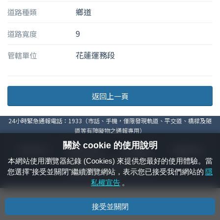
鄉道
道路種類
9
道路寬度
花蓮運務段
管轄單位
返回上一頁
24小時緊急通報電話：1933（市話、手機，僅限發現軌道、平交道、橋樑及隧
道等有障礙物之通報專用）
關於 cookie 的使用說明
隱私權宣告
資通安全政策
著作權聲明
電腦版官網
本網站使用瀏覽器紀錄 (Cookies) 來提供您最好的使用體驗。當
國營臺灣鐵路股份有限公司 © 版權所有
您選擇"接受並關閉"繼續瀏覽網站，表示您已接受我們網站的
隱
本頁產生時間：
2026/08/10 00:19:24
私權宣告
。
接受並關閉